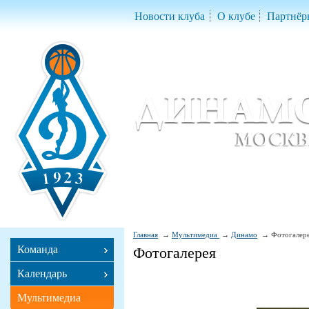
Новости клуба
О клубе
Партнёр
Женский баскетбольный клуб «Д
Women Basketball Club 'Dynamo' Mo
Главная
Мультимедиа
Динамо
Фотогалер
Команда
Фотогалерея
Календарь
Мультимедиа