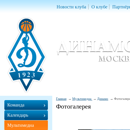
Новости клуба
О клубе
Партнёр
Женский баскетбольный клуб «Д
Women Basketball Club 'Dynamo' Mo
Главная
Мультимедиа
Динамо
Фотогалер
Команда
Фотогалерея
Календарь
Мультимедиа