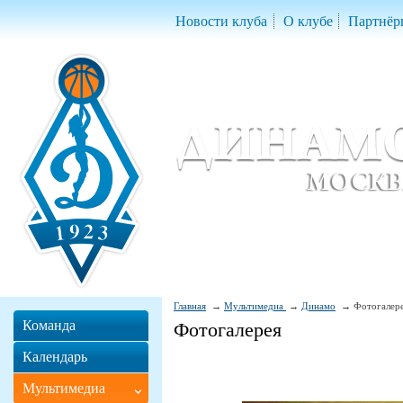
Новости клуба
О клубе
Партнёр
Женский баскетбольный клуб «Д
Women Basketball Club 'Dynamo' Mo
Главная
Мультимедиа
Динамо
Фотогалер
Команда
Фотогалерея
Календарь
Мультимедиа