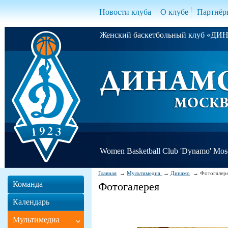
Новости клуба
О клубе
Партнёр
Женский баскетбольный клуб «Д
Women Basketball Club 'Dynamo' Mo
Главная
Мультимедиа
Динамо
Фотогалер
Команда
Фотогалерея
Календарь
Мультимедиа