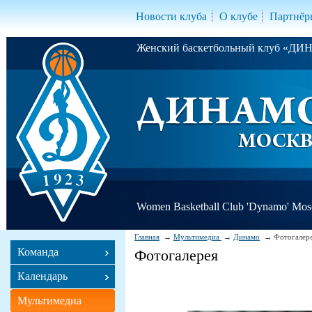
Новости клуба
О клубе
Партнёр
Женский баскетбольный клуб «Д
Women Basketball Club 'Dynamo' Mo
Главная
Мультимедиа
Динамо
Фотогалер
Команда
Фотогалерея
Календарь
Мультимедиа