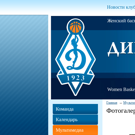
Новости клу
Женский ба
Women Basket
Главная
Мульти
Команда
Фотогале
Календарь
Мультимедиа