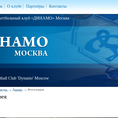
ба
О клубе
Партнёры
Контакты
скетбольный клуб «ДИНАМО» Москва
ball Club 'Dynamo' Moscow
медиа
Динамо
Фотогалерея
рея