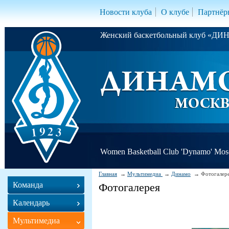
Новости клуба
О клубе
Партнёр
Женский баскетбольный клуб «Д
Women Basketball Club 'Dynamo' Mo
Главная
Мультимедиа
Динамо
Фотогалер
Команда
Фотогалерея
Календарь
Мультимедиа