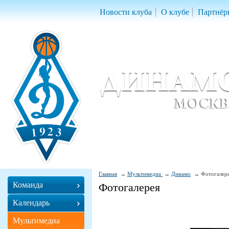
Новости клуба
О клубе
Партнёр
Женский баскетбольный клуб «Д
Women Basketball Club 'Dynamo' Mo
Главная
Мультимедиа
Динамо
Фотогалер
Команда
Фотогалерея
Календарь
Мультимедиа