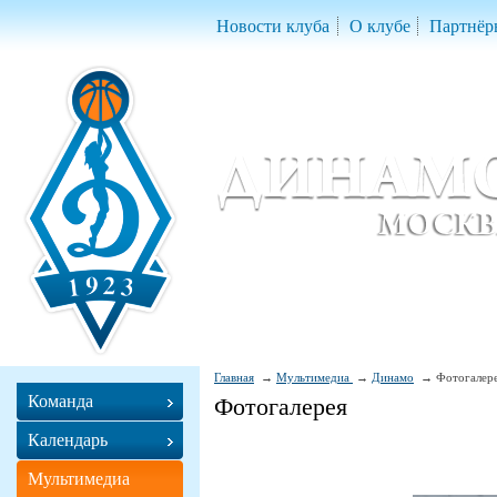
Новости клуба
О клубе
Партнёр
Женский баскетбольный клуб «Д
Women Basketball Club 'Dynamo' Mo
Главная
Мультимедиа
Динамо
Фотогалер
Команда
Фотогалерея
Календарь
Мультимедиа