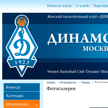
Новости клуба
О клубе
Партнёр
Женский баскетбольный клуб «Д
Women Basketball Club 'Dynamo' Mo
Главная
Мультимедиа
Динамо
Фотогалер
Команда
Фотогалерея
Календарь
Мультимедиа