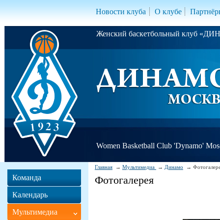
Новости клуба
О клубе
Партнёр
Женский баскетбольный клуб «Д
Women Basketball Club 'Dynamo' Mo
Главная
Мультимедиа
Динамо
Фотогалер
Команда
Фотогалерея
Календарь
Мультимедиа