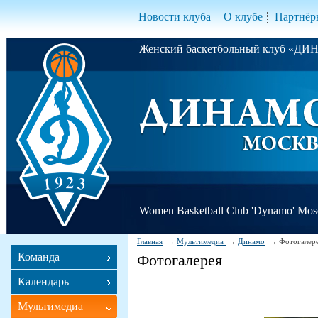
Новости клуба
О клубе
Партнёр
Женский баскетбольный клуб «Д
Women Basketball Club 'Dynamo' Mo
Главная
Мультимедиа
Динамо
Фотогалер
Команда
Фотогалерея
Календарь
Мультимедиа