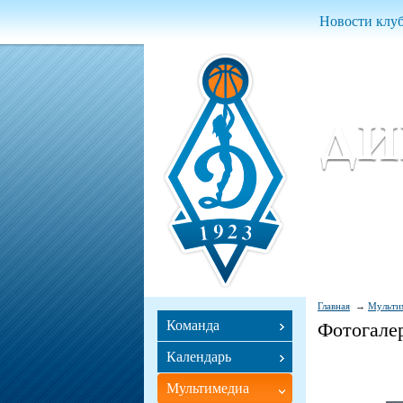
Новости клу
Женский ба
Women Basket
Главная
Мульти
Команда
Фотогале
Календарь
Мультимедиа