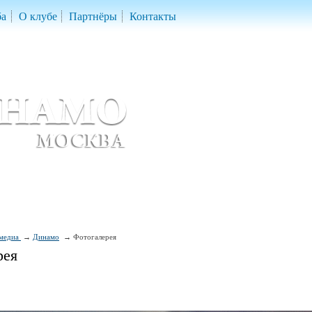
ба
О клубе
Партнёры
Контакты
скетбольный клуб «ДИНАМО» Москва
ball Club 'Dynamo' Moscow
медиа
Динамо
Фотогалерея
рея