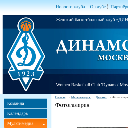
Новости клуба
О клубе
Партнёр
Женский баскетбольный клуб «Д
Women Basketball Club 'Dynamo' Mo
Главная
Мультимедиа
Динамо
Фотогалер
Команда
Фотогалерея
Календарь
Мультимедиа