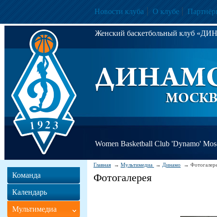
Новости клуба
О клубе
Партнёр
Женский баскетбольный клуб «Д
Women Basketball Club 'Dynamo' Mo
Главная
Мультимедиа
Динамо
Фотогалер
Команда
Фотогалерея
Календарь
Мультимедиа