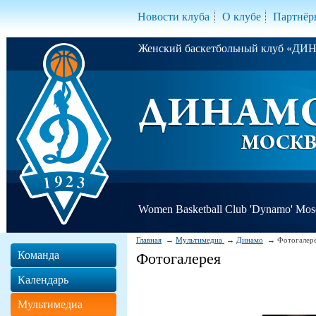
Новости клуба
О клубе
Партнёр
Женский баскетбольный клуб «Д
Women Basketball Club 'Dynamo' Mo
Главная
Мультимедиа
Динамо
Фотогалер
Команда
Фотогалерея
Календарь
Мультимедиа