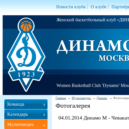
Новости клуба
О клубе
Партнёр
Женский баскетбольный клуб «Д
Women Basketball Club 'Dynamo' Mo
Главная
Мультимедиа
Динамо
Фотогалер
Команда
Фотогалерея
Календарь
04.01.2014 Динамо М - Чевакат
Мультимедиа