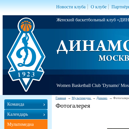
Новости клуба
О клубе
Партнёр
Женский баскетбольный клуб «Д
Women Basketball Club 'Dynamo' Mo
Главная
Мультимедиа
Динамо
Фотогалер
Команда
Фотогалерея
Календарь
Мультимедиа