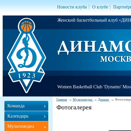
Новости клуба
О клубе
Партнёр
Женский баскетбольный клуб «Д
Women Basketball Club 'Dynamo' Mo
Главная
Мультимедиа
Динамо
Фотогалер
Команда
Фотогалерея
Календарь
Мультимедиа