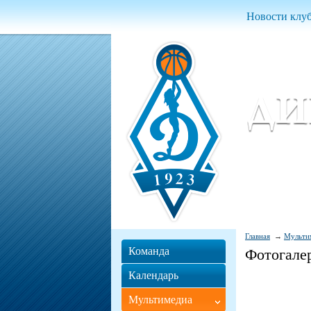
Новости клу
Женский ба
Women Basket
Главная
Мульти
Команда
Фотогале
Календарь
Мультимедиа