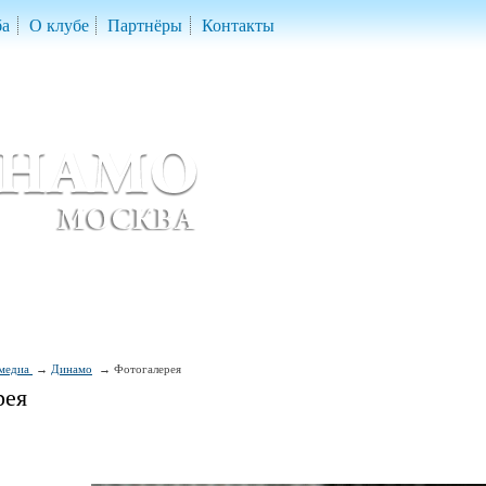
ба
О клубе
Партнёры
Контакты
скетбольный клуб «ДИНАМО» Москва
ball Club 'Dynamo' Moscow
медиа
Динамо
Фотогалерея
рея