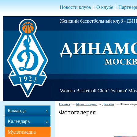
Новости клуба
О клубе
Партнёр
Женский баскетбольный клуб «Д
Women Basketball Club 'Dynamo' Mo
Главная
Мультимедиа
Динамо
Фотогалер
Команда
Фотогалерея
Календарь
Мультимедиа