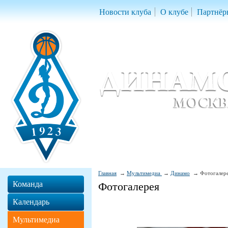
Новости клуба
О клубе
Партнёр
Женский баскетбольный клуб «Д
Women Basketball Club 'Dynamo' Mo
Главная
Мультимедиа
Динамо
Фотогалер
Команда
Фотогалерея
Календарь
Мультимедиа