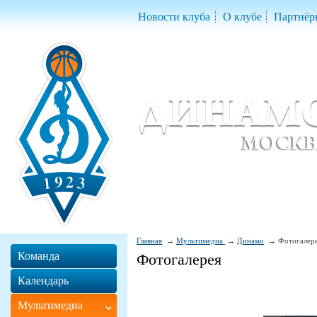
Новости клуба
О клубе
Партнёр
Женский баскетбольный клуб «Д
Women Basketball Club 'Dynamo' Mo
Главная
Мультимедиа
Динамо
Фотогалер
Команда
Фотогалерея
Календарь
Мультимедиа