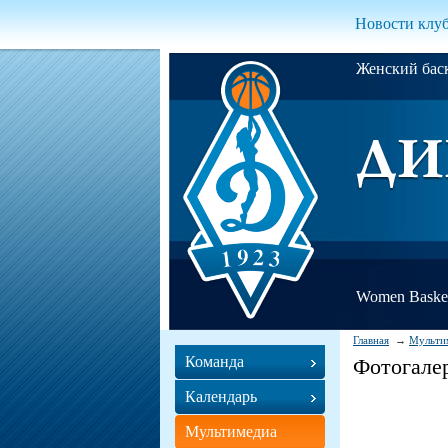
Новости клу
Женский ба
Women Basket
Главная
Мульти
Команда
Фотогале
Календарь
Мультимедиа