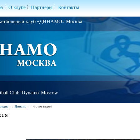
ба
О клубе
Партнёры
Контакты
скетбольный клуб «ДИНАМО» Москва
ball Club 'Dynamo' Moscow
медиа
Динамо
Фотогалерея
рея