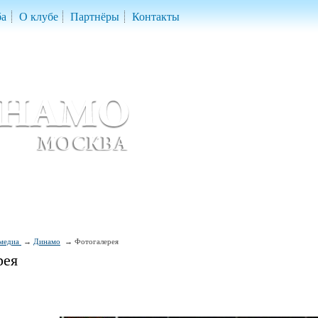
ба
О клубе
Партнёры
Контакты
скетбольный клуб «ДИНАМО» Москва
ball Club 'Dynamo' Moscow
медиа
Динамо
Фотогалерея
рея