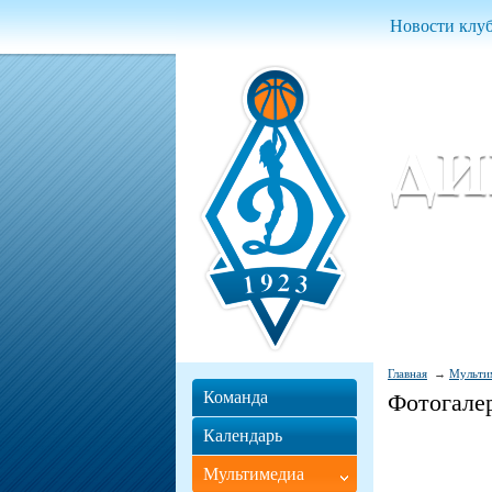
Новости клу
Женский ба
Women Basket
Главная
Мульти
Команда
Фотогале
Календарь
Мультимедиа