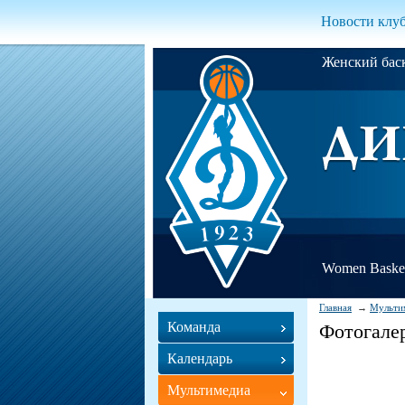
Новости клу
Женский ба
Women Basket
Главная
Мульти
Команда
Фотогале
Календарь
Мультимедиа