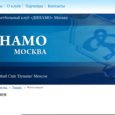
ба
О клубе
Партнёры
Контакты
скетбольный клуб «ДИНАМО» Москва
ball Club 'Dynamo' Moscow
медиа
Динамо
Фотогалерея
рея