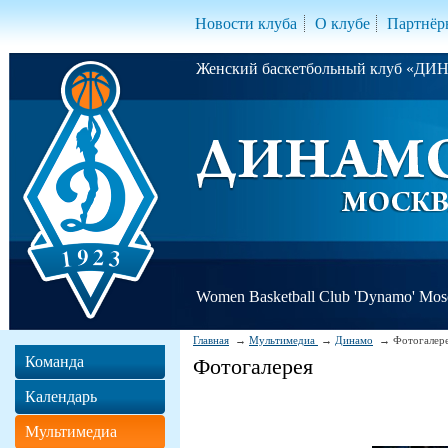
Новости клуба
О клубе
Партнёр
Женский баскетбольный клуб «Д
Women Basketball Club 'Dynamo' Mo
Главная
Мультимедиа
Динамо
Фотогалер
Команда
Фотогалерея
Календарь
Мультимедиа