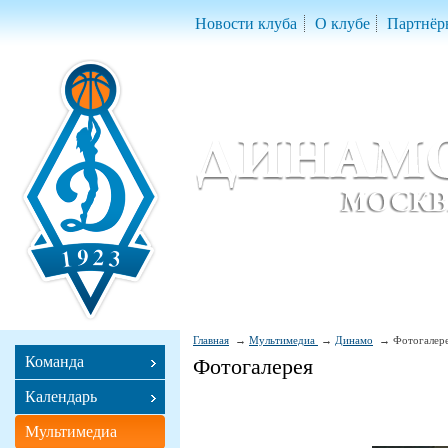
Новости клуба
О клубе
Партнёр
Женский баскетбольный клуб «Д
Women Basketball Club 'Dynamo' Mo
Главная
Мультимедиа
Динамо
Фотогалер
Команда
Фотогалерея
Календарь
Мультимедиа