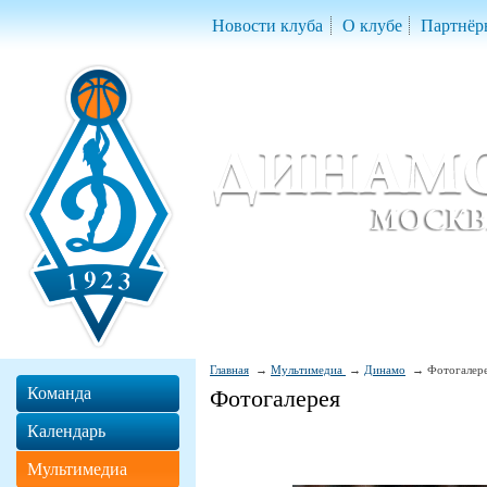
Новости клуба
О клубе
Партнёр
Женский баскетбольный клуб «Д
Women Basketball Club 'Dynamo' Mo
Главная
Мультимедиа
Динамо
Фотогалер
Команда
Фотогалерея
Календарь
Мультимедиа