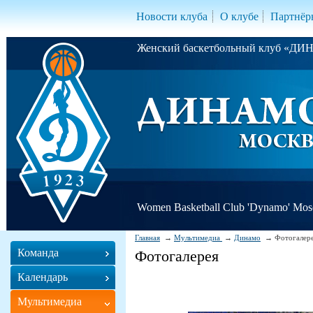
Новости клуба
О клубе
Партнёр
Женский баскетбольный клуб «Д
Women Basketball Club 'Dynamo' Mo
Главная
Мультимедиа
Динамо
Фотогалер
Команда
Фотогалерея
Календарь
Мультимедиа