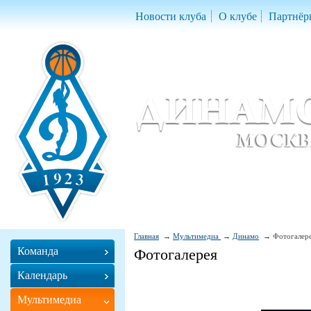
Новости клуба
О клубе
Партнёр
Женский баскетбольный клуб «Д
Women Basketball Club 'Dynamo' Mo
Главная
Мультимедиа
Динамо
Фотогалер
Команда
Фотогалерея
Календарь
Мультимедиа