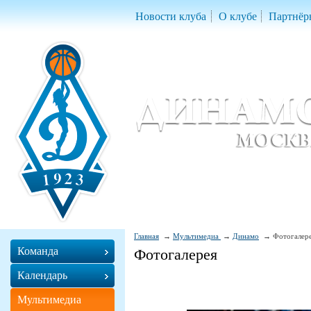
Новости клуба
О клубе
Партнёр
Женский баскетбольный клуб «Д
Women Basketball Club 'Dynamo' Mo
Главная
Мультимедиа
Динамо
Фотогалер
Команда
Фотогалерея
Календарь
Мультимедиа