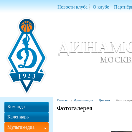
Новости клуба
О клубе
Партнёр
Женский баскетбольный клуб «Д
Women Basketball Club 'Dynamo' Mo
Главная
Мультимедиа
Динамо
Фотогалер
Команда
Фотогалерея
Календарь
Мультимедиа