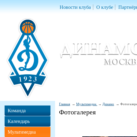
Новости клуба
О клубе
Партнёр
Женский баскетбольный клуб «Д
Women Basketball Club 'Dynamo' Mo
Главная
Мультимедиа
Динамо
Фотогалер
Команда
Фотогалерея
Календарь
Мультимедиа