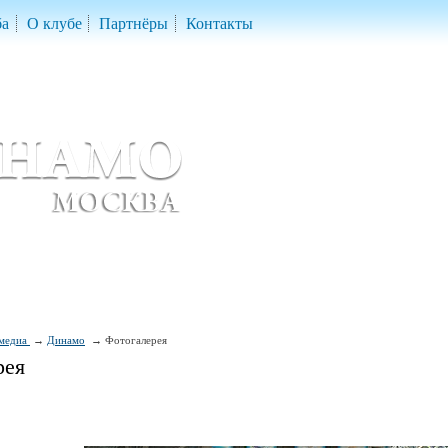
ба
О клубе
Партнёры
Контакты
скетбольный клуб «ДИНАМО» Москва
ball Club 'Dynamo' Moscow
медиа
Динамо
Фотогалерея
рея