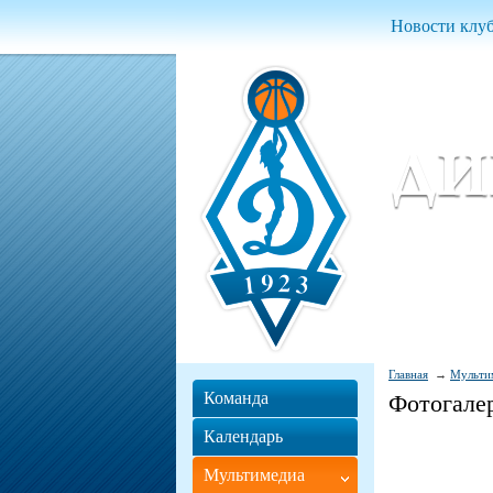
Новости клу
Женский ба
Women Basket
Главная
Мульти
Команда
Фотогале
Календарь
Мультимедиа