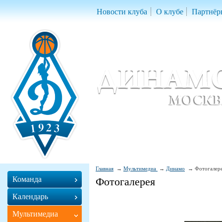
Новости клуба
О клубе
Партнёр
Женский баскетбольный клуб «Д
Women Basketball Club 'Dynamo' Mo
Главная
Мультимедиа
Динамо
Фотогалер
Команда
Фотогалерея
Календарь
Мультимедиа