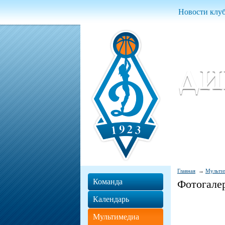
Новости клу
Женский ба
Women Basket
Главная
Мульти
Команда
Фотогале
Календарь
Мультимедиа