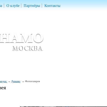
ба
О клубе
Партнёры
Контакты
скетбольный клуб «ДИНАМО» Москва
ball Club 'Dynamo' Moscow
медиа
Динамо
Фотогалерея
рея