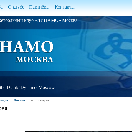
ба
О клубе
Партнёры
Контакты
скетбольный клуб «ДИНАМО» Москва
ball Club 'Dynamo' Moscow
медиа
Динамо
Фотогалерея
рея