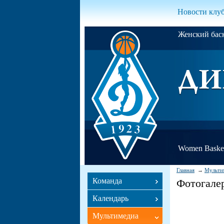
Новости клу
Женский ба
Women Basket
Главная
Мульти
Команда
Фотогале
Календарь
Мультимедиа