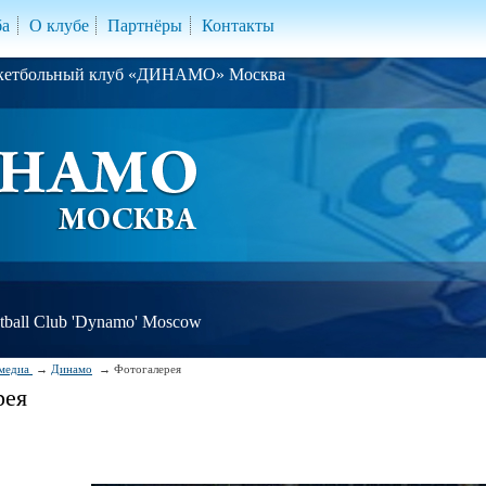
ба
О клубе
Партнёры
Контакты
скетбольный клуб «ДИНАМО» Москва
ball Club 'Dynamo' Moscow
медиа
Динамо
Фотогалерея
рея