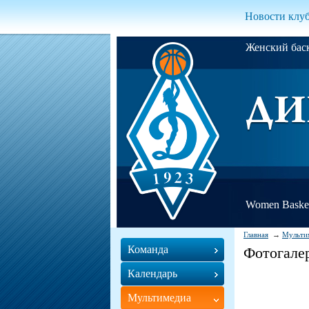
Новости клу
Женский ба
Women Basket
Главная
Мульти
Команда
Фотогале
Календарь
Мультимедиа