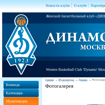
Новости клуба
О клубе
Партнёр
Женский баскетбольный клуб «Д
Women Basketball Club 'Dynamo' Mo
Главная
Мультимедиа
Динамо
Фотогалер
Команда
Фотогалерея
Календарь
Мультимедиа