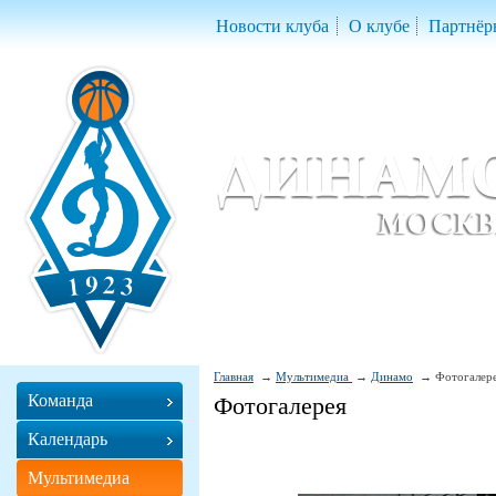
Новости клуба
О клубе
Партнёр
Женский баскетбольный клуб «Д
Women Basketball Club 'Dynamo' Mo
Главная
Мультимедиа
Динамо
Фотогалер
Команда
Фотогалерея
Календарь
Мультимедиа