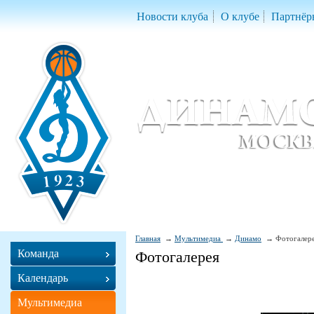
Новости клуба
О клубе
Партнёр
Женский баскетбольный клуб «Д
Women Basketball Club 'Dynamo' Mo
Главная
Мультимедиа
Динамо
Фотогалер
Команда
Фотогалерея
Календарь
Мультимедиа