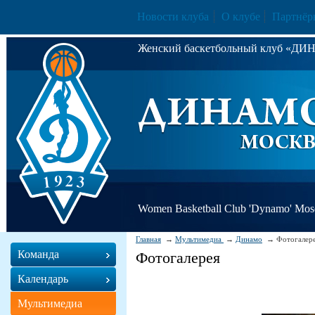
Новости клуба
О клубе
Партнёр
Женский баскетбольный клуб «Д
Women Basketball Club 'Dynamo' Mo
Главная
Мультимедиа
Динамо
Фотогалер
Команда
Фотогалерея
Календарь
Мультимедиа