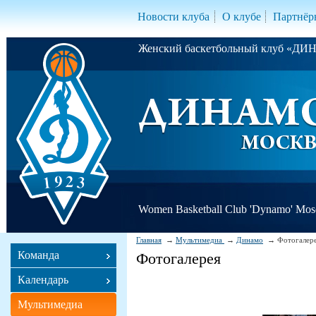
Новости клуба
О клубе
Партнёр
Женский баскетбольный клуб «Д
Women Basketball Club 'Dynamo' Mo
Главная
Мультимедиа
Динамо
Фотогалер
Команда
Фотогалерея
Календарь
Мультимедиа