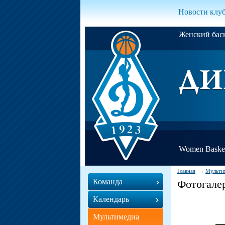
Новости клу
Женский ба
Women Basket
Главная
Мульти
Команда
Фотогале
Календарь
Мультимедиа