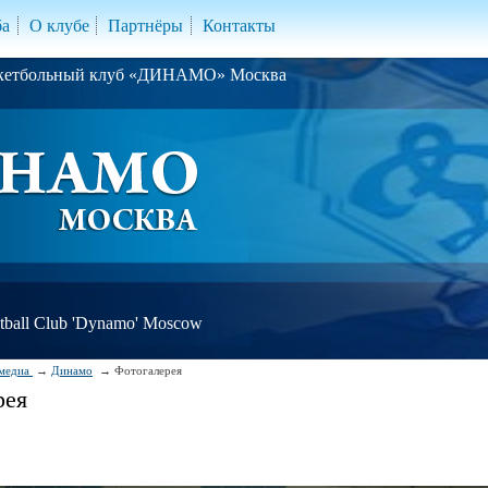
ба
О клубе
Партнёры
Контакты
скетбольный клуб «ДИНАМО» Москва
ball Club 'Dynamo' Moscow
медиа
Динамо
Фотогалерея
рея