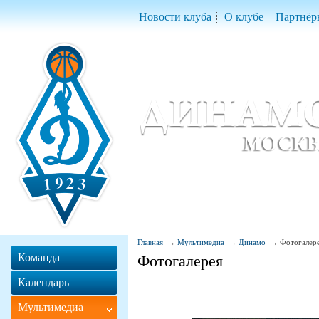
Новости клуба
О клубе
Партнёр
Женский баскетбольный клуб «Д
Women Basketball Club 'Dynamo' Mo
Главная
Мультимедиа
Динамо
Фотогалер
Команда
Фотогалерея
Календарь
Мультимедиа