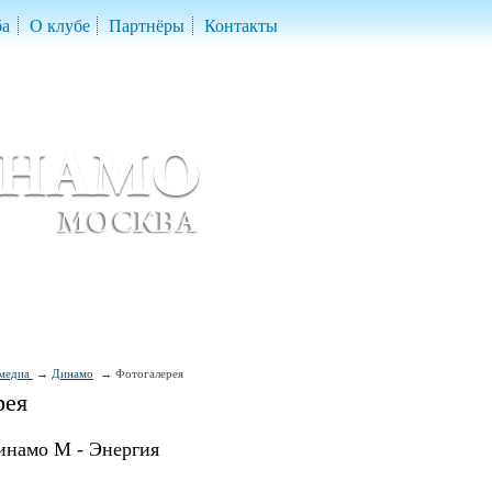
ба
О клубе
Партнёры
Контакты
скетбольный клуб «ДИНАМО» Москва
ball Club 'Dynamo' Moscow
медиа
Динамо
Фотогалерея
рея
инамо М - Энергия