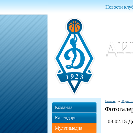
Новости клу
Женский ба
Women Basket
Главная
Мульти
Команда
Фотогале
Календарь
08.02.15 Д
Мультимедиа