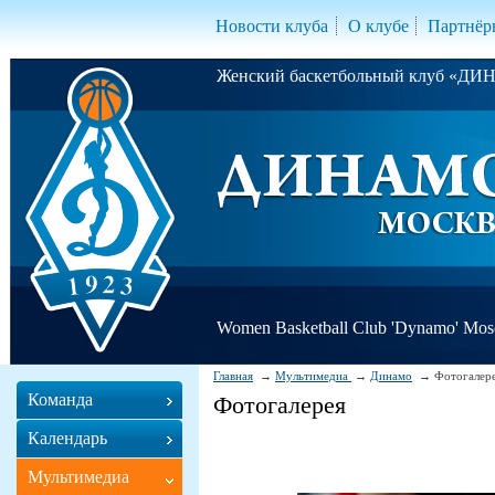
Новости клуба
О клубе
Партнёр
Женский баскетбольный клуб «Д
Women Basketball Club 'Dynamo' Mo
Главная
Мультимедиа
Динамо
Фотогалер
Команда
Фотогалерея
Календарь
Мультимедиа