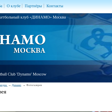
ба
О клубе
Партнёры
Контакты
скетбольный клуб «ДИНАМО» Москва
ball Club 'Dynamo' Moscow
медиа
Динамо
Фотогалерея
рея