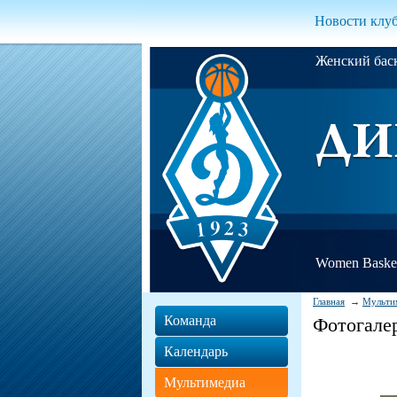
Новости клу
Женский ба
Women Basket
Главная
Мульти
Команда
Фотогале
Календарь
Мультимедиа