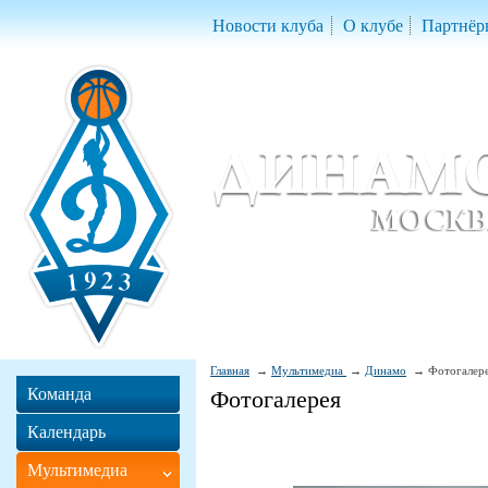
Новости клуба
О клубе
Партнёр
Женский баскетбольный клуб «Д
Women Basketball Club 'Dynamo' Mo
Главная
Мультимедиа
Динамо
Фотогалер
Команда
Фотогалерея
Календарь
Мультимедиа